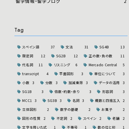
留学情報・留学ブログ
2
Tag
スペイン語
37
文法
31
SG4B
13
限定詞
12
SG2B
12
正の数・負の数
11
代名詞
11
リスニング
6
Mercado Central
5
transcript
4
平面図形
3
単位について
3
小数
3
分数
3
加減乗除
3
データの活用
3
SG1B
3
倍数・約数・余り
3
形容詞
3
MCC1
3
SG3B
3
名詞
3
概数と四捨五入
2
立体図形
2
数字の基礎
2
お菓子
2
図形の性質
2
不定詞
2
スペイン
2
老舗
2
文字を用いた式
1
不等号
1
数の位と桁
1