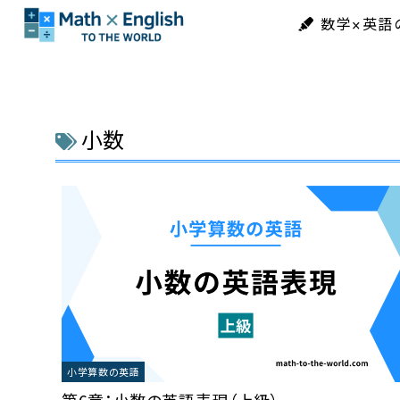
数学×英語
小数
小学算数の英語