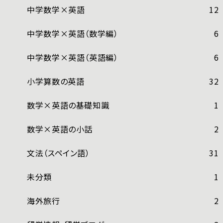
中学数学×英語
12
中学数学×英語（数学編）
6
中学数学×英語（英語編）
6
小学算数の英語
32
数学×英語の基礎知識
1
数学×英語の小話
2
文法（スペイン語）
31
未分類
1
海外旅行
2