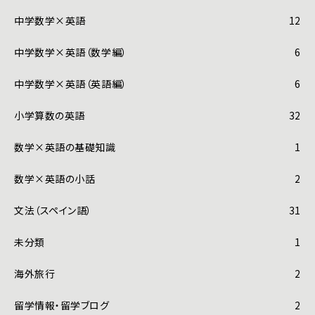
中学数学×英語
12
中学数学×英語（数学編）
6
中学数学×英語（英語編）
6
小学算数の英語
32
数学×英語の基礎知識
1
数学×英語の小話
2
文法（スペイン語）
31
未分類
1
海外旅行
2
留学情報・留学ブログ
2