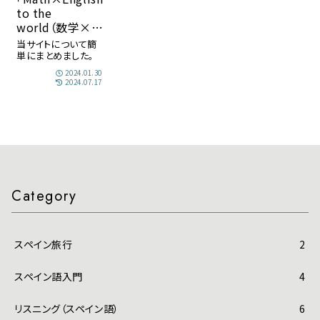
to the
world（数学×英
語で海外へ）」と
当サイトについて簡
は？
単にまとめました。
2024.01.30
2024.07.17
Category
スペイン旅行
2
スペイン語入門
4
リスニング（スペイン語）
6