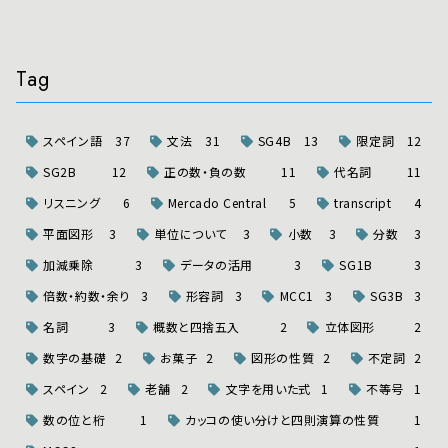
Tag
スペイン語
37
文法
31
SG4B
13
限定詞
12
SG2B
12
正の数・負の数
11
代名詞
11
リスニング
6
Mercado Central
5
transcript
4
平面図形
3
単位について
3
小数
3
分数
3
加減乗除
3
データの活用
3
SG1B
3
倍数・約数・余り
3
形容詞
3
MCC1
3
SG3B
3
名詞
3
概数と四捨五入
2
立体図形
2
数字の基礎
2
お菓子
2
図形の性質
2
不定詞
2
スペイン
2
老舗
2
文字を用いた式
1
不等号
1
数の位と桁
1
カッコの使い分けと四則演算の性質
1