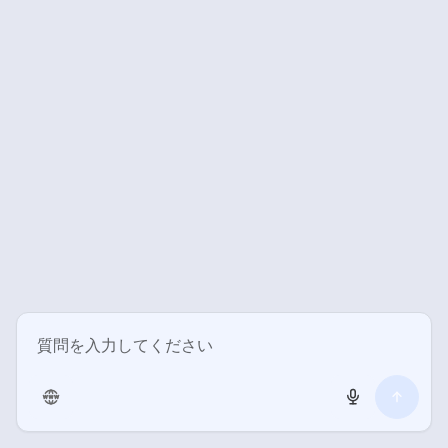
未分類
1
海外旅行
2
留学情報・留学ブログ
2
Tag
スペイン語
37
文法
31
SG4B
13
限定詞
12
SG2B
12
正の数・負の数
11
代名詞
11
リスニング
6
Mercado Central
5
transcript
4
平面図形
3
単位について
3
小数
3
分数
3
加減乗除
3
データの活用
3
SG1B
3
倍数・約数・余り
3
形容詞
3
MCC1
3
SG3B
3
ホーム
シェア
目次へ
トップ
サイドバー
名詞
3
概数と四捨五入
2
立体図形
2