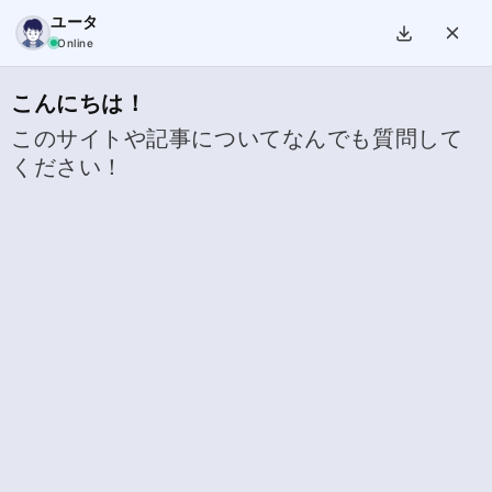
ユータ
Home
数学×英語の基礎知識
小学算数の英語
メニュー
検索
Online
こんにちは！
このサイトや記事についてなんでも質問して
第8章：概算と四捨五入の英語表現（中
ください！
級）
2025.01.07
2026.01.11
小学算数の英語